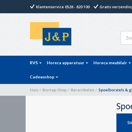
Klantenservice 0528 - 820 100
Gratis verzending
RVS
Horeca apparatuur
Horeca meubilair
Cadeaushop
Huis
/
Biertap Shop
/
Barartikelen
/
Spoelborstels & g
Spoe
So