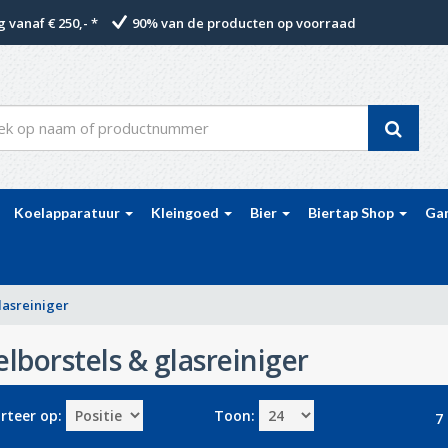
 vanaf € 250,- *
90% van de producten op voorraad
Koelapparatuur
Kleingoed
Bier
Biertap Shop
Ga
lasreiniger
lborstels & glasreiniger
rteer op:
Toon:
7 