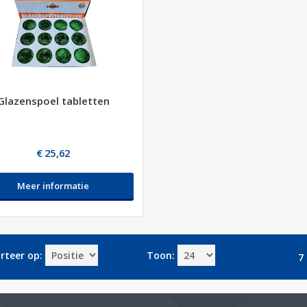
Glazenspoel tabletten
€ 25,62
Meer informatie
rteer op:
Toon:
7 