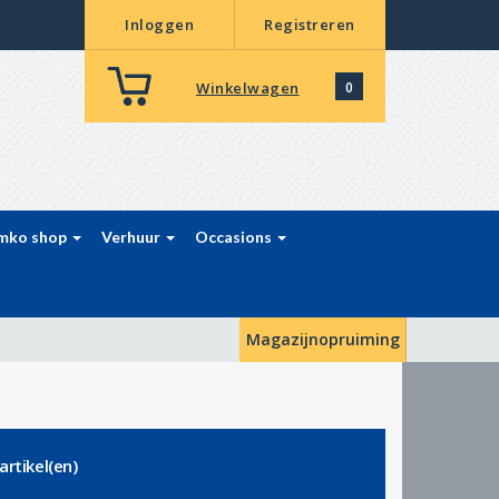
Inloggen
Registreren
Winkelwagen
0
mko shop
Verhuur
Occasions
Magazijnopruiming
artikel(en)