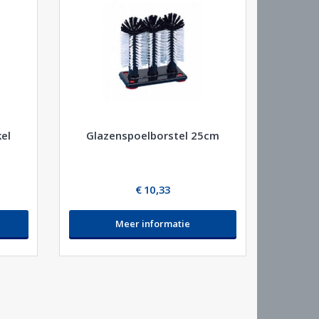
kel
Glazenspoelborstel 25cm
€ 10,33
Meer informatie