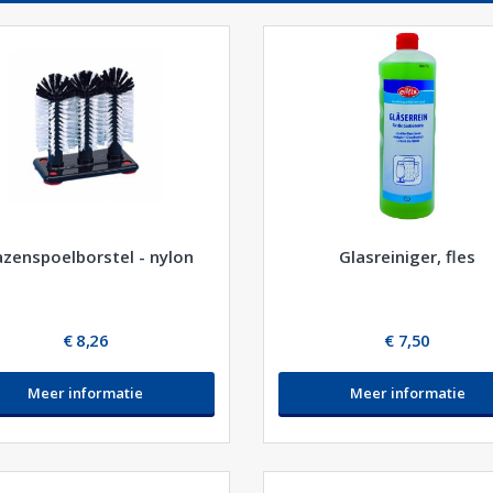
azenspoelborstel - nylon
Glasreiniger, fles
€ 8,26
€ 7,50
Meer informatie
Meer informatie