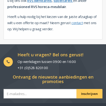
u bij ons ook
RVS werktafels
,
spoeltafels
en ander
professioneel RVS horeca-meubilair
.
Heeft u hulp nodig bij het kiezen van de juiste afzuigkap of
wilt u een offerte op maat? Neem gerust
contact
met ons
op. Wij helpen u graag verder.
Heeft u vragen? Bel ons gerust!
Op werkdagen tussen 09:00 en 16:00
+31 (0)528 820100
Ontvang de nieuwste aanbiedingen en
promoties
Inschrijven