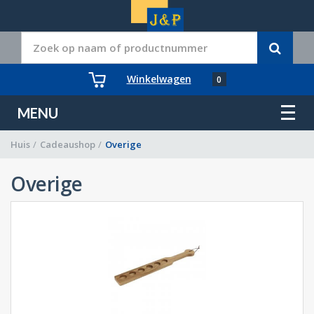
Winkelwagen
0
MENU
Huis
/
Cadeaushop
/
Overige
Overige