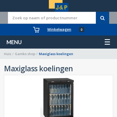
Winkelwagen
0
MENU
Huis
/
Gamko shop
/
Maxiglass koelingen
Maxiglass koelingen