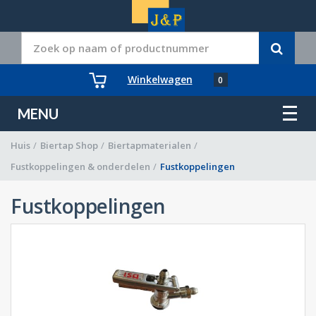
Winkelwagen
0
MENU
Huis
/
Biertap Shop
/
Biertapmaterialen
/
Fustkoppelingen & onderdelen
/
Fustkoppelingen
Fustkoppelingen