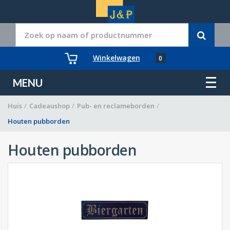
Winkelwagen
0
MENU
Huis
/
Cadeaushop
/
Pub- en reclameborden
/
Houten pubborden
Houten pubborden