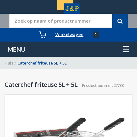
Winkelwagen
0
MENU
Huis
/
Caterchef friteuse 5L + 5L
Caterchef friteuse 5L + 5L
Productnummer: 27738