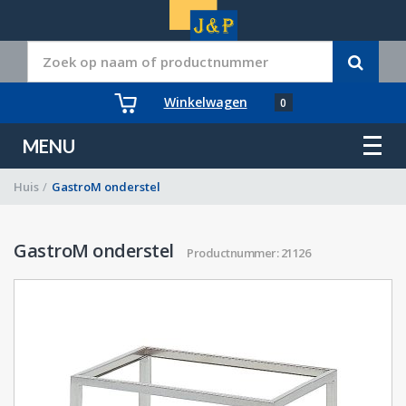
Winkelwagen
0
MENU
Huis
/
GastroM onderstel
GastroM onderstel
Productnummer: 21126