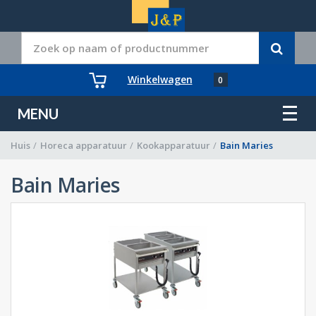
Winkelwagen
0
MENU
Huis
/
Horeca apparatuur
/
Kookapparatuur
/
Bain Maries
Bain Maries