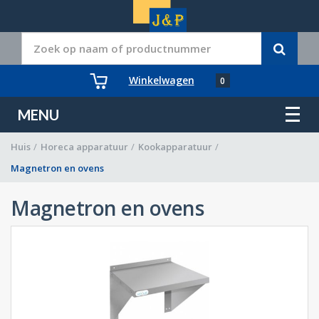
Winkelwagen
0
MENU
Huis
/
Horeca apparatuur
/
Kookapparatuur
/
Magnetron en ovens
Magnetron en ovens