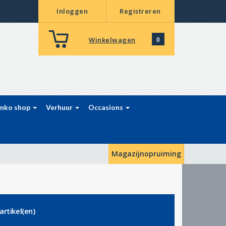
Inloggen
Registreren
Winkelwagen
0
mko shop
Verhuur
Occasions
Magazijnopruiming
artikel(en)