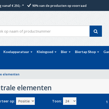
 vanaf € 250,- *
90% van de producten op voorraad
Koelapparatuur
Kleingoed
Bier
Biertap Shop
Ga
le elementen
trale elementen
rteer op:
Toon:
1 