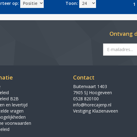
rteer op:
Toon:
1 
Ontvang d
matie
Contact
e
Buitenvaart 1403
eleid
7905 SJ Hoogeveen
eleid B2B
0528 820100
n en levertijd
info@horecajenp.nl
telde vragen
Vestiging Klazienaveen
ogelijkheden
ne voorwaarden
eleid