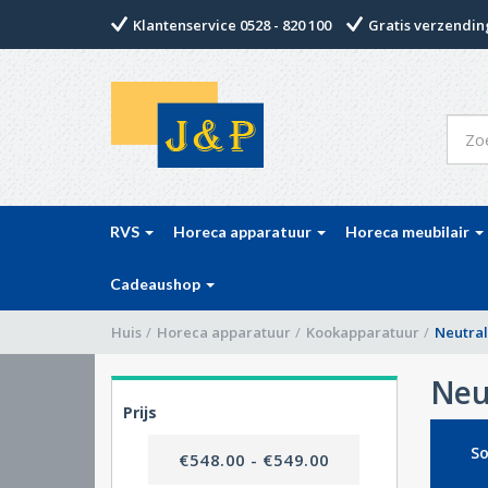
Klantenservice 0528 - 820 100
Gratis verzending
RVS
Horeca apparatuur
Horeca meubilair
Cadeaushop
Huis
/
Horeca apparatuur
/
Kookapparatuur
/
Neutra
Neu
Prijs
So