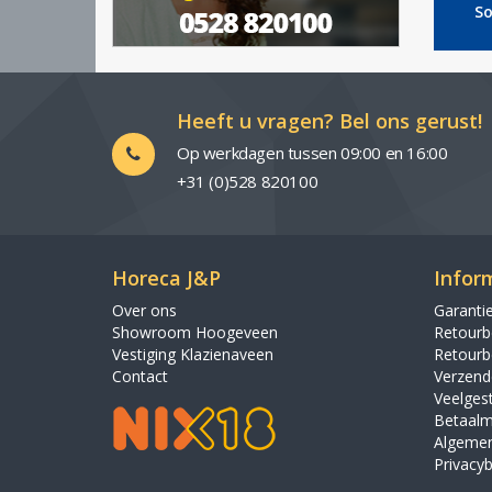
So
Heeft u vragen? Bel ons gerust!
Op werkdagen tussen 09:00 en 16:00
+31 (0)528 820100
Horeca J&P
Infor
Over ons
Garanti
Showroom Hoogeveen
Retourb
Vestiging Klazienaveen
Retourb
Contact
Verzende
Veelges
Betaalm
Algeme
Privacyb