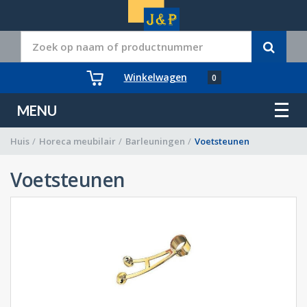
Winkelwagen
0
MENU
Huis
/
Horeca meubilair
/
Barleuningen
/
Voetsteunen
Voetsteunen