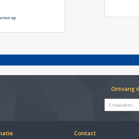
ucten op
Ontvang d
matie
Contact