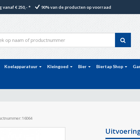
 vanaf € 250,- *
90% van de producten op voorraad
Koelapparatuur
Kleingoed
Bier
Biertap Shop
Ga
uctnummer: 16064
Uitvoerin