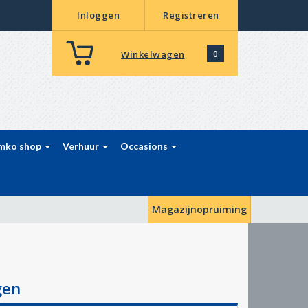
Inloggen
Registreren
Winkelwagen
0
mko shop
Verhuur
Occasions
Magazijnopruiming
gen