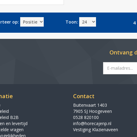
rteer op:
Toon:
4 
Ontvang d
matie
Contact
e
Buitenvaart 1403
eleid
7905 SJ Hoogeveen
eleid B2B
0528 820100
n en levertijd
info@horecajenp.nl
telde vragen
Vestiging Klazienaveen
ogelijkheden