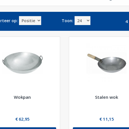
rteer op:
Toon:
4 
Wokpan
Stalen wok
€ 62,95
€ 11,15