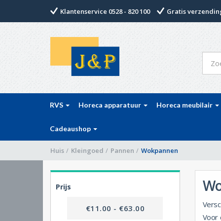
Klantenservice 0528 - 820 100
Gratis verzending
RVS
Horeca apparatuur
Horeca meubilair
Cadeaushop
Huis
/
Kleingoed
/
Pannen
/
Wokpannen
Wo
Prijs
Versc
Voor 