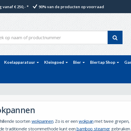
 vanaf € 250,- *
90% van de producten op voorraad
Koelapparatuur
Kleingoed
Bier
Biertap Shop
Ga
kpannen
hillende soorten
wokpannen
. Zo is er een
wokpan
met twee grepen,
de traditionele stoommethode kunt een
bamboo steamer
gebruiken.