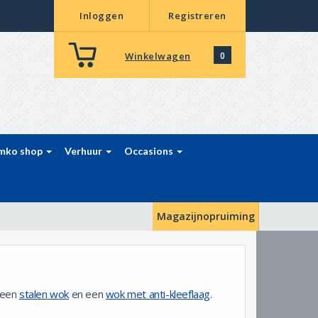
Inloggen
Registreren
Winkelwagen
0
mko shop
Verhuur
Occasions
Magazijnopruiming
 een
stalen wok
en een
wok met anti-kleeflaag
.