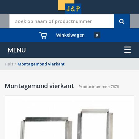
Winkelwagen
0
MENU
Huis
/
Montagemond vierkant
Montagemond vierkant
Productnummer: 7878