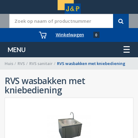
Winkelwagen
0
MENU
Huis
/
RVS
/
RVS sanitair
/
RVS wasbakken met kniebediening
RVS wasbakken met
kniebediening