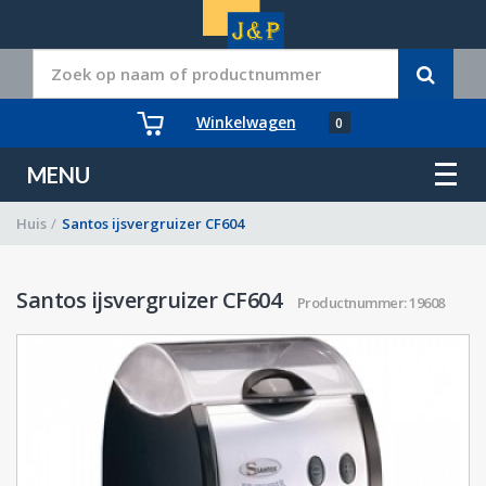
Winkelwagen
0
MENU
Huis
/
Santos ijsvergruizer CF604
Santos ijsvergruizer CF604
Productnummer: 19608