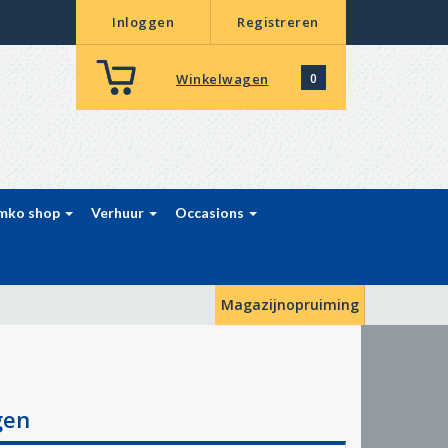
Inloggen
Registreren
Winkelwagen
0
mko shop
Verhuur
Occasions
Magazijnopruiming
gen