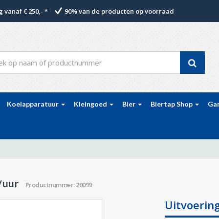
 vanaf € 250,- *
90% van de producten op voorraad
Koelapparatuur
Kleingoed
Bier
Biertap Shop
Ga
L/uur
Productnummer: 20099
Uitvoerin