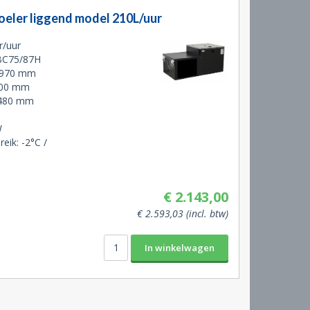
oeler liggend model 210L/uur
r/uur
BC75/87H
 970 mm
500 mm
 480 mm
W
eik: -2°C /
€ 2.143,00
€ 2.593,03 (incl. btw)