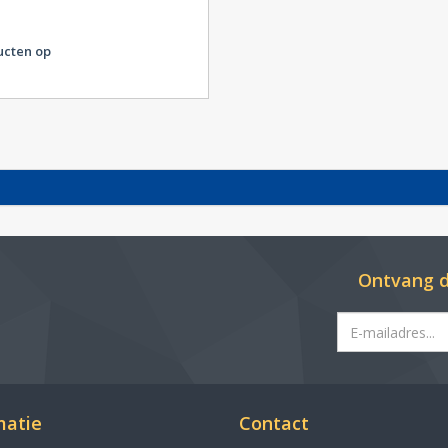
ucten op
Ontvang d
matie
Contact