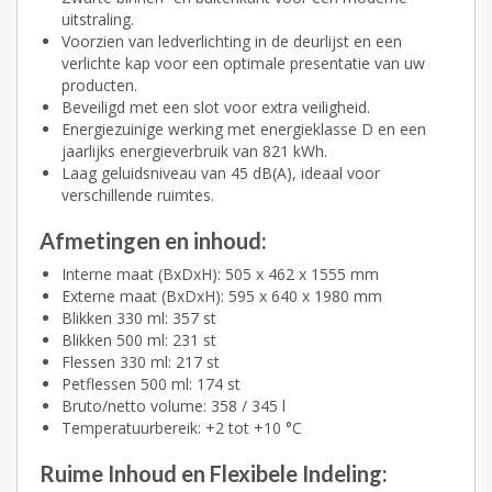
uitstraling.
Voorzien van ledverlichting in de deurlijst en een
verlichte kap voor een optimale presentatie van uw
producten.
Beveiligd met een slot voor extra veiligheid.
Energiezuinige werking met energieklasse D en een
jaarlijks energieverbruik van 821 kWh.
Laag geluidsniveau van 45 dB(A), ideaal voor
verschillende ruimtes.
Afmetingen en inhoud:
Interne maat (BxDxH):
505 x 462 x 1555
mm
Externe maat (BxDxH):
595 x 640 x 1980
mm
Blikken 330 ml:
357
st
Blikken 500 ml:
231
st
Flessen 330 ml:
217
st
Petflessen 500 ml:
174
st
Bruto/netto volume: 358 / 345 l
Temperatuurbereik: +2 tot +10 °C
Ruime Inhoud en Flexibele Indeling
: