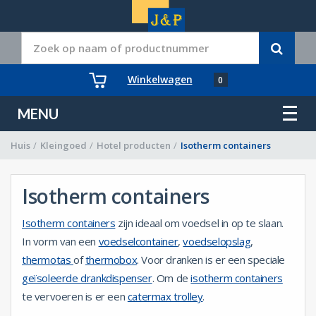
Winkelwagen
0
MENU
Huis
/
Kleingoed
/
Hotel producten
/
Isotherm containers
Isotherm containers
Isotherm containers
zijn ideaal om voedsel in op te slaan.
In vorm van een
voedselcontainer
,
voedselopslag
,
thermotas
of
thermobox
. Voor dranken is er een speciale
geïsoleerde drankdispenser
. Om de
isotherm containers
te vervoeren is er een
catermax trolley
.